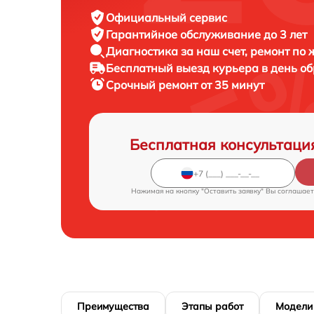
Официальный сервис
Гарантийное обслуживание
до 3 лет
Диагностика за наш счет,
ремонт по
Бесплатный выезд курьера
в день о
Срочный ремонт
от 35 минут
Бесплатная консультаци
Нажимая на кнопку "Оставить заявку" Вы соглашает
Преимущества
Этапы работ
Модели