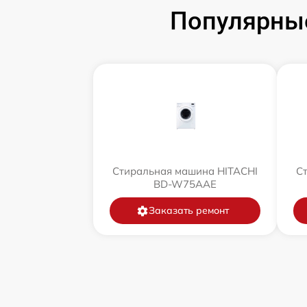
Популярны
Стиральная машина HITACHI
С
BD-W75AAE
Заказать ремонт