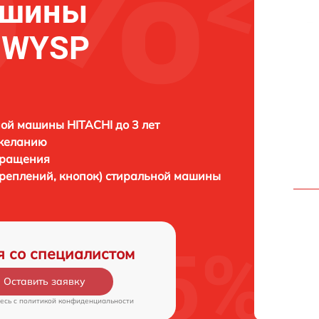
ашины
5WYSP
ой машины HITACHI до 3 лет
 желанию
бращения
креплений, кнопок) стиральной машины
я со специалистом
Оставить заявку
есь c
политикой конфиденциальности