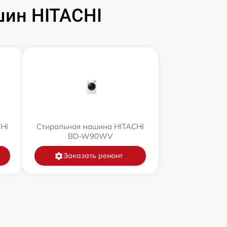
ин HITACHI
HI
Стиральная машина HITACHI
BD-W90WV
Заказать ремонт