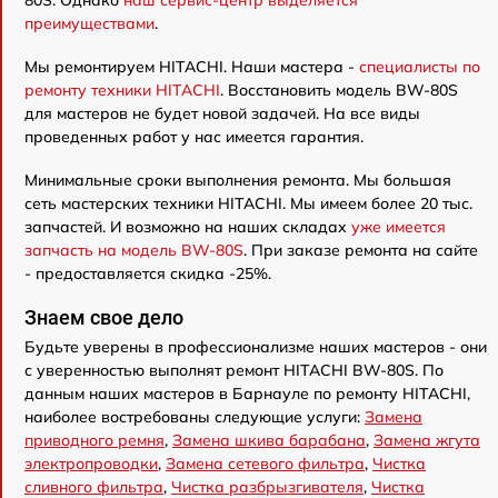
преимуществами
.
Мы ремонтируем HITACHI. Наши мастера -
специалисты по
ремонту техники HITACHI
. Восстановить модель BW-80S
для мастеров не будет новой задачей. На все виды
проведенных работ у нас имеется гарантия.
Минимальные сроки выполнения ремонта. Мы большая
сеть мастерских техники HITACHI. Мы имеем более 20 тыс.
запчастей. И возможно на наших складах
уже имеется
запчасть на модель BW-80S
. При заказе ремонта на сайте
- предоставляется скидка -25%.
Знаем свое дело
Будьте уверены в профессионализме наших мастеров - они
с уверенностью выполнят ремонт HITACHI BW-80S. По
данным наших мастеров в Барнауле по ремонту HITACHI,
наиболее востребованы следующие услуги:
Замена
приводного ремня
,
Замена шкива барабана
,
Замена жгута
электропроводки
,
Замена сетевого фильтра
,
Чистка
сливного фильтра
,
Чистка разбрызгивателя
,
Чистка