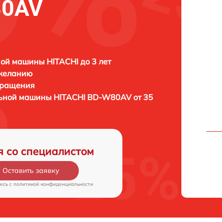
80AV
ой машины HITACHI до 3 лет
 желанию
бращения
льной машины
HITACHI BD-W80AV от 35
я со специалистом
Оставить заявку
есь c
политикой конфиденциальности