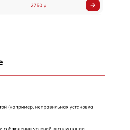
2750 р
850 р
2450 р
1800 р
е
1100 р
1100 р
1800 р
той (например, неправильная установка
1000 р
и соблюдении условий эксплуатации.