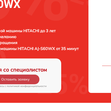
60WX
ой машины HITACHI до 3 лет
 желанию
бращения
й машины
HITACHI AJ-S60WX от 35 минут
я со специалистом
Оставить заявку
есь c
политикой конфиденциальности