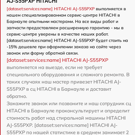
AJ-S55PXP HITACHI
[dataset:services:name] HITACHI AJ-S55PXP
выполняется в
нашем специализированном сервис-центре HITACHI в
Барнауле опытными мастерами. На все виды работ и
запчасти предоставляем расширенную гарантию - мы в
сервис-центре уверены в качестве наших работ.
[dataset:services:name] HITACHI AJ-S55PXP будет стоить на
-15% дешевле при оформлении заказа на сайте через
звонок или форму обратной связи.
[dataset:services:name] HITACHI AJ-S55PXP
выполняется на выезде, если не требует
специального оборудования и сложного ремонта. В
таких случаях наш мастер привезет HITACHI AJ-
S55PXP в сц HITACHI в Барнауле и доставит
обратно.
Закажите звонок или позвоните и наш сотрудник сц
HITACHI в Барнауле проконсультирует и определит
стоимость работ над стиральной машины HITACHI
AJ-S55PXP. [dataset:services:name] HITACHI AJ-
S55PXP по нашей статистике в среднем занимает 2