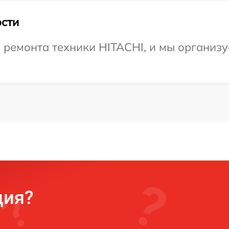
сти
емонта техники HITACHI, и мы организуе
ция?