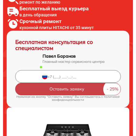
ремонт по желанию
Бесплатный выезд курьера
в день обращения
Срочный ремонт
кухонной плиты HITACHI от 35 минут
Бесплатная консультация со
специалистом
Павел Баранов
Главный мастер сервисного центра
Оставить заявку
Нажимая на кнопку "Оставить заявку" Вы соглашаетесь c
политикой
конфиденциальности