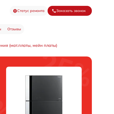
Статус ремонта
Заказать звонок
ы
Отзывы
ния (мат.платы, мейн платы)