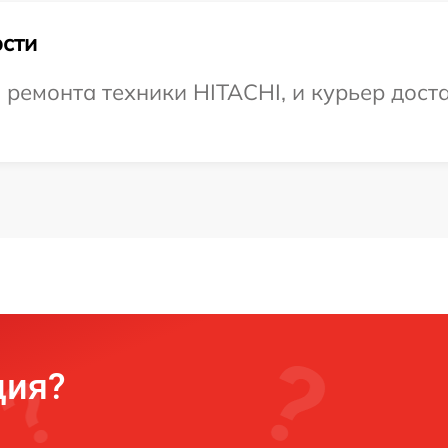
сти
емонта техники HITACHI, и курьер доста
ция?