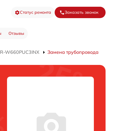
Статус ремонта
Заказать звонок
ы
Отзывы
а R-W660PUC3INX
Замена трубопровода