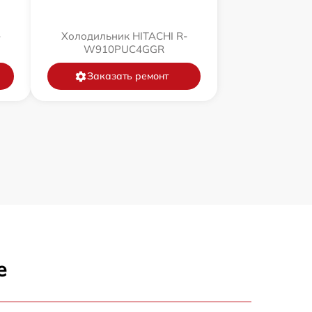
-
Холодильник HITACHI R-
W910PUC4GGR
Заказать ремонт
е