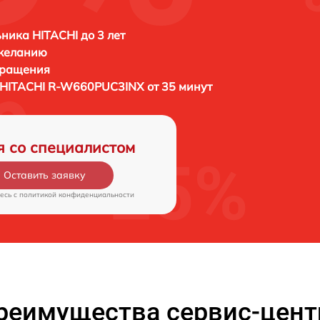
ника HITACHI до 3 лет
 желанию
бращения
HITACHI R-W660PUC3INX от 35 минут
я со специалистом
Оставить заявку
есь c
политикой конфиденциальности
реимущества сервис-цент