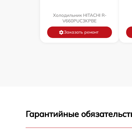
Холодильник HITACHI R-
V660PUC3KPBE
Заказать ремонт
Гарантийные обязательст