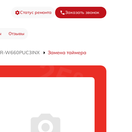
Статус ремонта
Заказать звонок
ы
Отзывы
а R-W660PUC3INX
Замена таймера