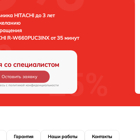
ника HITACHI до 3 лет
 желанию
бращения
CHI R-W660PUC3INX от 35 минут
я со специалистом
Оставить заявку
есь c
политикой конфиденциальности
Гарантия
Наши работы
Контакты