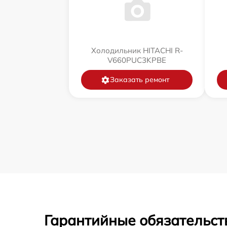
Холодильник HITACHI R-
V660PUC3KPBE
Заказать ремонт
Гарантийные обязательст