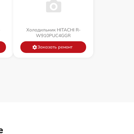
-
Холодильник HITACHI R-
W910PUC4GGR
Заказать ремонт
е