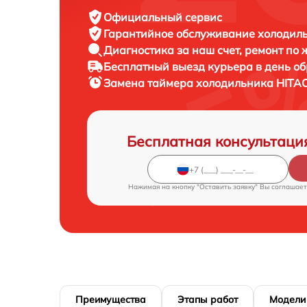
Официальный сервис
Гарантийное обслуживание
холодиль
Диагностика за наш счет,
ремонт по
Бесплатный выезд курьера
в день о
Замена таймера холодильника
HITA
Бесплатная консультаци
Нажимая на кнопку "Оставить заявку" Вы соглашает
Преимущества
Этапы работ
Модели