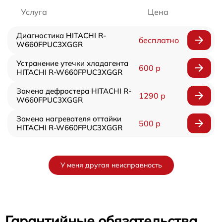
Услуга
Цена
Диагностика HITACHI R-
бесплатно
W660FPUC3XGGR
Устранение утечки хладагента
600 р
HITACHI R-W660FPUC3XGGR
Замена дефростера HITACHI R-
1290 р
W660FPUC3XGGR
Замена нагревателя оттайки
500 р
HITACHI R-W660FPUC3XGGR
У меня другая неисправность
Гарантийные обязательства