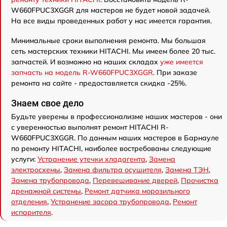
W660FPUC3XGGR для мастеров не будет новой задачей.
На все виды проведенных работ у нас имеется гарантия.
Минимальные сроки выполнения ремонта. Мы большая
сеть мастерских техники HITACHI. Мы имеем более 20 тыс.
запчастей. И возможно на наших складах
уже имеется
запчасть на модель R-W660FPUC3XGGR
. При заказе
ремонта на сайте - предоставляется скидка -25%.
Знаем свое дело
Будьте уверены в профессионализме наших мастеров - они
с уверенностью выполнят ремонт HITACHI R-
W660FPUC3XGGR. По данным наших мастеров в Барнауле
по ремонту HITACHI, наиболее востребованы следующие
услуги:
Устранение утечки хладагента
,
Замена
электросхемы
,
Замена фильтра осушителя
,
Замена ТЭН
,
Замена трубопровода
,
Перевешивание дверей
,
Прочистка
дренажной системы
,
Ремонт датчика морозильного
отделения
,
Устранение засора трубопровода
,
Ремонт
испарителя
.