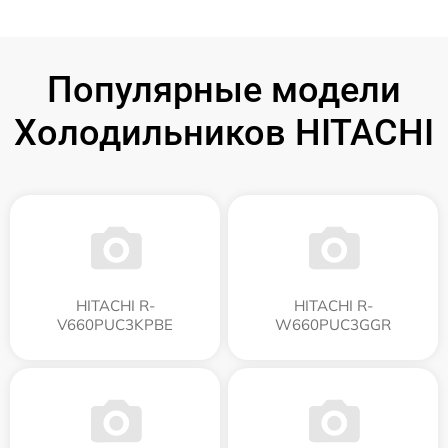
Популярные модели
Холодильников HITACHI
HITACHI R-
HITACHI R-
V660PUC3KPBE
W660PUC3GGR