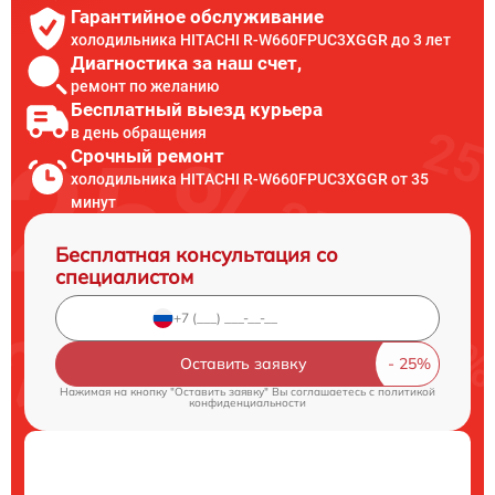
Гарантийное обслуживание
холодильника HITACHI R-W660FPUC3XGGR до 3 лет
Диагностика за наш счет,
ремонт по желанию
Бесплатный выезд курьера
в день обращения
Срочный ремонт
холодильника HITACHI R-W660FPUC3XGGR от 35
минут
Бесплатная консультация со
специалистом
Оставить заявку
Нажимая на кнопку "Оставить заявку" Вы соглашаетесь c
политикой
конфиденциальности