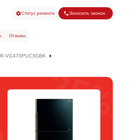
Статус ремонта
Заказать звонок
ы
Отзывы
а R-VG470PUC3GBK