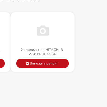
-
Холодильник HITACHI R-
W910PUC4GGR
Заказать ремонт