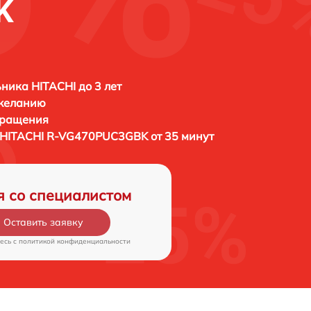
K
ника HITACHI до 3 лет
 желанию
бращения
HITACHI R-VG470PUC3GBK от 35 минут
я со специалистом
Оставить заявку
есь c
политикой конфиденциальности