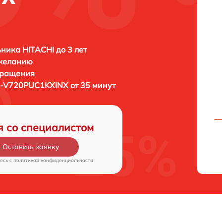
ника HITACHI до 3 лет
 желанию
бращения
R-V720PUC1KXINX от 35 минут
я со специалистом
Оставить заявку
есь c
политикой конфиденциальности