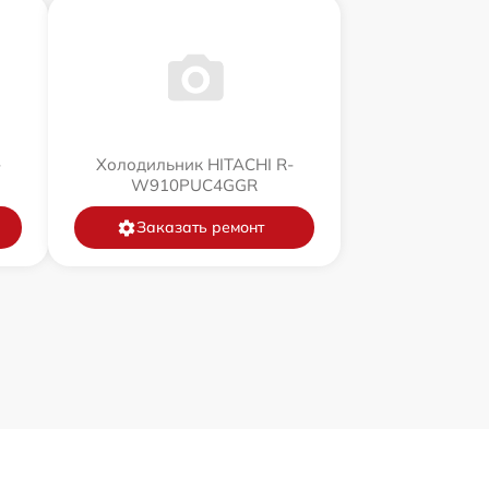
-
Холодильник HITACHI R-
W910PUC4GGR
Заказать ремонт