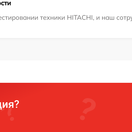
сти
тировании техники HITACHI, и наш сотру
ция?