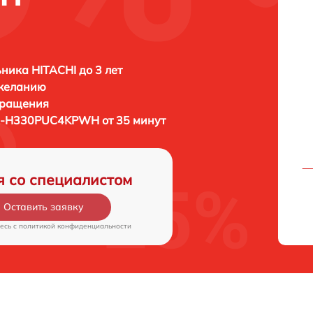
ника HITACHI до 3 лет
 желанию
бращения
R-H330PUC4KPWH от 35 минут
я со специалистом
Оставить заявку
есь c
политикой конфиденциальности