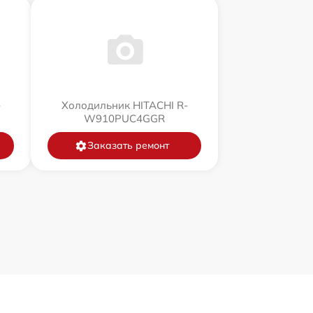
-
Холодильник HITACHI R-
W910PUC4GGR
Заказать ремонт