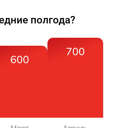
едние полгода?
700
600
Март
Апрель