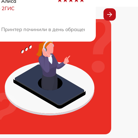
 Алиса
–
2ГИС
щаться к таким профессионалам. Рекомендую этот сервис
Принтер починили в день обращения. До этого в других 