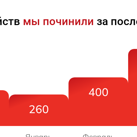
йств
мы починили
за посл
400
260
Январь
Февраль